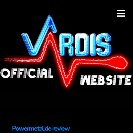
≡
Powermetal.de review