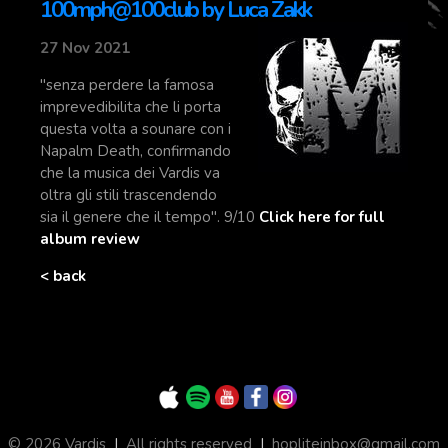
100mph@100club by Luca Zakk
27 Nov 2021
"senza perdere la famosa
imprevedibilita che li porta
questa volta a sounare con i
Napalm Death, confirmando
che la musica dei Vardis va
oltra gli stili trascendendo
sia il genere che il tempo". 9/10
Click here for full
album review
< back
© 2026 Vardis
|
All rights reserved
|
hopliteinbox@gmail.com